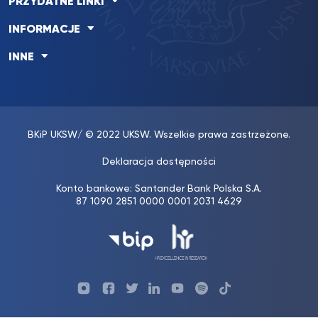
PRZYDATNE LINKI
INFORMACJE
INNE
BKiP UKSW
/ © 2022 UKSW. Wszelkie prawa zastrzeżone.
Deklaracja dostępności
Konto bankowe: Santander Bank Polska S.A.
87 1090 2851 0000 0001 2031 4629
Profil
Profil
Profil
Profil
UKSW
Profil
UKSW
UKSW
UKSW
UKSW
UKSW
YouTube
UKSW
TikTok
Instagram
Facebook
Twitter
Linkedin
YouTube