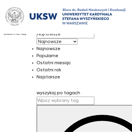
Przejdź
do
treści
[mst-
sortuj wg
sidemenu]
Najnowsze
Popularne
Ostatni miesiąc
Ostatni rok
Najstarsze
wyszykaj po tagach