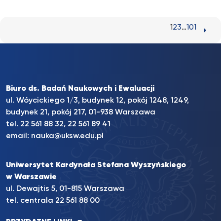
1
2
3
…
101
Biuro ds. Badań Naukowych i Ewaluacji
ul. Wóycickiego 1/3, budynek 12, pokój 1248, 1249,
budynek 21, pokój 217, 01-938 Warszawa
tel. 22 561 88 32, 22 561 89 41
email:
nauka@uksw.edu.pl
Uniwersytet Kardynała Stefana Wyszyńskiego
w Warszawie
ul. Dewajtis 5, 01-815 Warszawa
tel. centrala 22 561 88 00