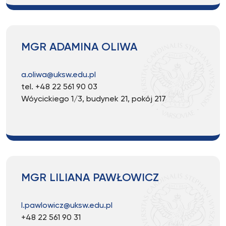
MGR ADAMINA OLIWA
a.oliwa@uksw.edu.pl
tel. +48 22 561 90 03
Wóycickiego 1/3, budynek 21, pokój 217
MGR LILIANA PAWŁOWICZ
l.pawlowicz@uksw.edu.pl
+48 22 561 90 31