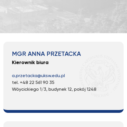
MGR ANNA PRZETACKA
Kierownik biura
a.przetacka@uksw.edu.pl
tel. +48 22 561 90 35
Wóycickiego 1/3, budynek 12, pokój 1248