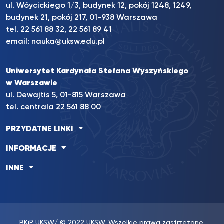
ul. Wóycickiego 1/3, budynek 12, pokój 1248, 1249,
budynek 21, pokój 217, 01-938 Warszawa
tel. 22 561 88 32, 22 561 89 41
email:
nauka@uksw.edu.pl
Uniwersytet Kardynała Stefana Wyszyńskiego
w Warszawie
ul. Dewajtis 5, 01-815 Warszawa
tel. centrala 22 561 88 00
PRZYDATNE LINKI
INFORMACJE
INNE
BKiP UKSW
/ © 2022 UKSW. Wszelkie prawa zastrzeżone.