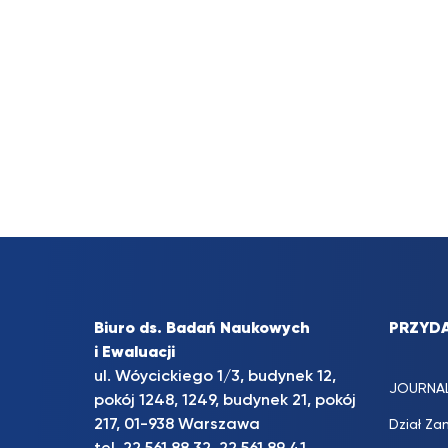
Biuro ds. Badań Naukowych
PRZYDA
i Ewaluacji
ul. Wóycickiego 1/3, budynek 12,
JOURNA
pokój 1248, 1249, budynek 21, pokój
217, 01-938 Warszawa
Dział Za