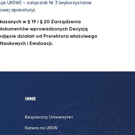
je UKSW) – załącznik Nr 3 (wykorzystanie
nowej aparatury)
.
azanych w § 19 i § 20 Zarządzenia
m dokumentów wprowadzonych Decyzją
odjęcie działań od Prorektora właściwego
 Naukowych i Ewaluacji.
INNE
Bezpieczny Uniwersytet
Kariera na UKSW