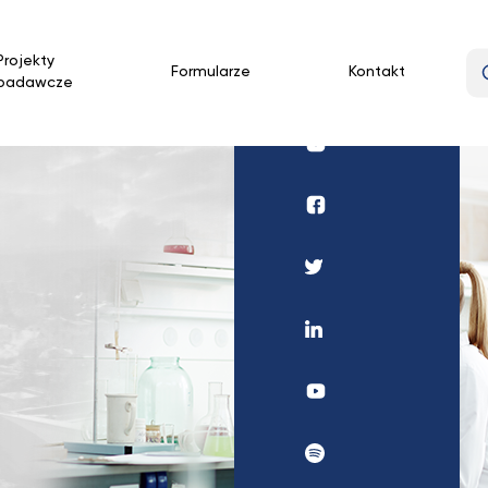
Projekty
Formularze
Kontakt
badawcze
Profil
UKSW
Instagram
Profil
wydziału
medycznego
Profil
UKSW
UKSW
Facebook
Twitter
Profil
UKSW
Linkedin
UKSW
YouTube
UKSW
Spotify