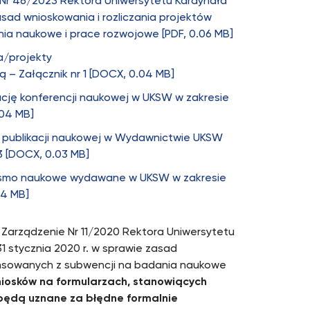
 Nr 46/2023 Rektora Uniwersytetu Kardynała
ad wnioskowania i rozliczania projektów
a naukowe i prace rozwojowe [PDF, 0.06 MB]
a/projekty
– Załącznik nr 1 [DOCX, 0.04 MB]
ację konferencji naukowej w UKSW w zakresie
.04 MB]
e publikacji naukowej w Wydawnictwie UKSW
3 [DOCX, 0.03 MB]
pismo naukowe wydawane w UKSW w zakresie
04 MB]
Zarządzenie Nr 11/2020 Rektora Uniwersytetu
 stycznia 2020 r. w sprawie zasad
ansowanych z subwencji na badania naukowe
wniosków na formularzach, stanowiących
e będą uznane za błędne formalnie