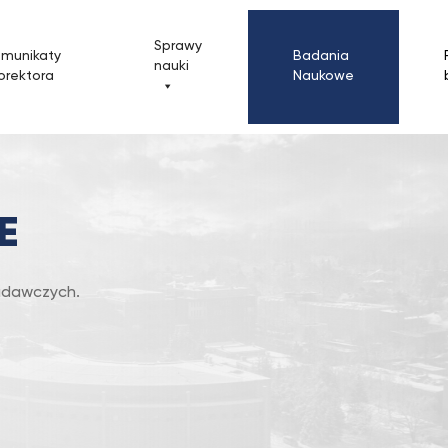
Sprawy
omunikaty
Badania
nauki
orektora
Naukowe
E
badawczych.