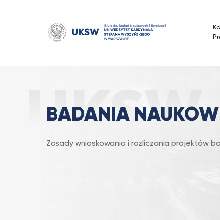
Przejdź
do
K
treści
Pr
Badania Naukowe
Strona Główna
BADANIA NAUKOW
Zasady wnioskowania i rozliczania projektów 