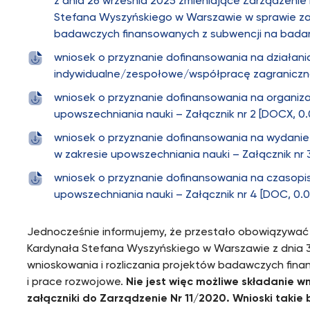
z dnia 26 września 2025 zmieniające Zarządzenie
Stefana Wyszyńskiego w Warszawie w sprawie zas
badawczych finansowanych z subwencji na badani
wniosek o przyznanie dofinansowania na działani
indywidualne/zespołowe/współpracę zagraniczną 
wniosek o przyznanie dofinansowania na organiz
upowszechniania nauki – Załącznik nr 2 [DOCX, 0
wniosek o przyznanie dofinansowania na wydani
w zakresie upowszechniania nauki – Załącznik nr 
wniosek o przyznanie dofinansowania na czaso
upowszechniania nauki – Załącznik nr 4 [DOC, 0.
Jednocześnie informujemy, że przestało obowiązywać 
Kardynała Stefana Wyszyńskiego w Warszawie z dnia 31
wnioskowania i rozliczania projektów badawczych fin
i prace rozwojowe.
Nie jest więc możliwe składanie 
załączniki do Zarządzenie Nr 11/2020. Wnioski taki