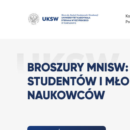
Przejdź
do
K
treści
Pr
Broszury MNiSW
Strona Główna
Aktualności
BROSZURY MNISW:
STUDENTÓW I MŁ
NAUKOWCÓW