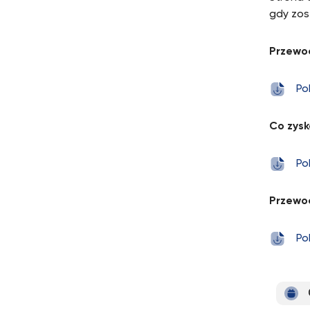
gdy zos
Przewod
Po
Co zysk
Po
Przewo
Po