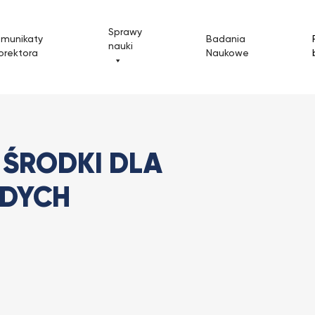
Sprawy
omunikaty
Badania
nauki
orektora
Naukowe
: Środki dla studentów i młodych...
 ŚRODKI DLA
ODYCH