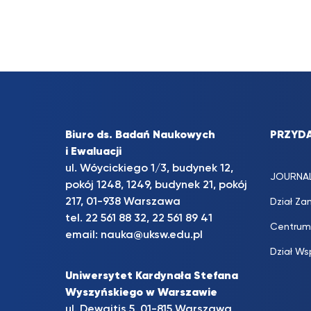
Biuro ds. Badań Naukowych
PRZYDA
i Ewaluacji
ul. Wóycickiego 1/3, budynek 12,
JOURNA
pokój 1248, 1249, budynek 21, pokój
217, 01-938 Warszawa
Dział Za
tel. 22 561 88 32, 22 561 89 41
Centrum
email:
nauka@uksw.edu.pl
Dział Ws
Uniwersytet Kardynała Stefana
Wyszyńskiego w Warszawie
ul. Dewajtis 5, 01-815 Warszawa