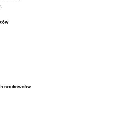
.
ntów
ych naukowców