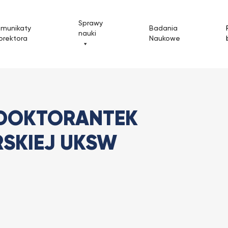
Sprawy
omunikaty
Badania
nauki
orektora
Naukowe
 doktorantek ze Szkoły Doktorskiej...
 DOKTORANTEK
RSKIEJ UKSW