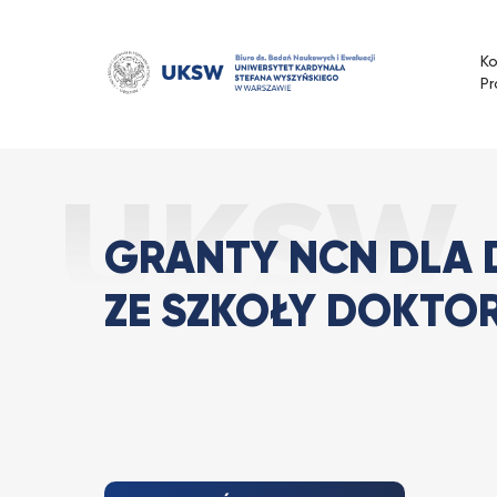
Przejdź
do
K
treści
Pr
Granty NCN dla
Strona Główna
Aktualności
GRANTY NCN DLA
ZE SZKOŁY DOKTO