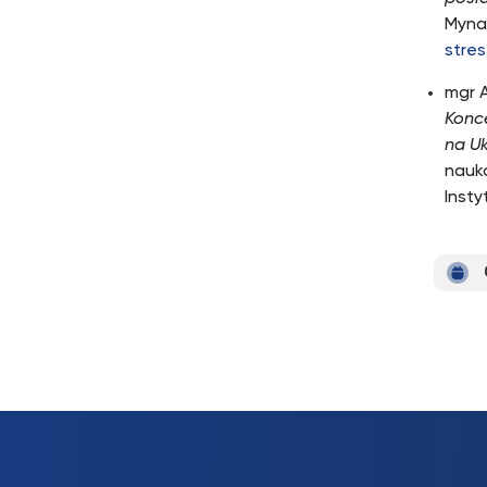
Mynar
stres
mgr A
Konce
na Uk
nauk
Insty