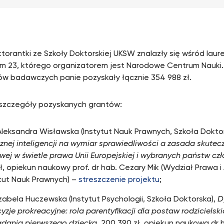
ktorantki ze Szkoły Doktorskiej UKSW znalazły się wśród lau
um 23, którego organizatorem jest Narodowe Centrum Nauki. 
ów badawczych panie pozyskały łącznie 354 988 zł.
 szczegóły pozyskanych grantów:
leksandra Wisławska (Instytut Nauk Prawnych, Szkoła Dokto
znej inteligencji na wymiar sprawiedliwości a zasada skutec
ej w świetle prawa Unii Europejskiej i wybranych państw cz
ł, opiekun naukowy prof. dr hab. Cezary Mik (Wydział Prawa i 
ytut Nauk Prawnych) –
streszczenie projektu
;
zabela Huczewska (Instytut Psychologii, Szkoła Doktorska),
D
yzje prokreacyjne: rola parentyfikacji dla postaw rodzicielskic
adania pierwszego dziecka
, 200 390 zł, opiekun naukowa dr 