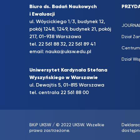
Biuro ds. Badań Naukowych
PRZYDA
i Ewaluacji
ul. Wóycickiego 1/3, budynek 12,
JOURNA
pokój 1248, 1249, budynek 21, pokój
217, 01-938 Warszawa
Dział Za
tel. 22 561 88 32, 22 561 89 41
Centrum
email:
nauka@uksw.edu.pl
Dział Ws
Uniwersytet Kardynała Stefana
Wyszyńskiego w Warszawie
ul. Dewajtis 5, 01-815 Warszawa
tel. centrala 22 561 88 00
BKiP UKSW
/ © 2022 UKSW. Wszelkie
Deklarac
prawa zastrzeżone.
dostępn