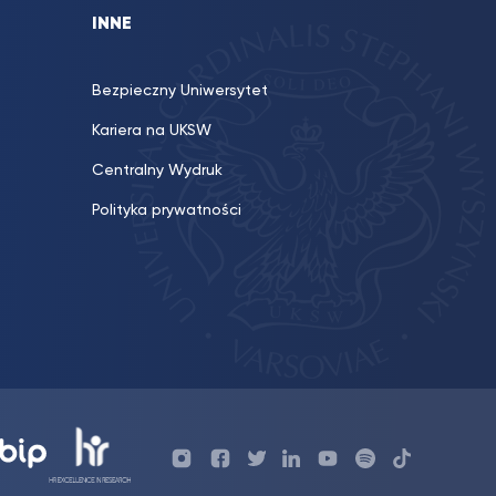
INNE
Bezpieczny Uniwersytet
Kariera na UKSW
Centralny Wydruk
Polityka prywatności
Profil
Profil
Profil
Profil
UKSW
Profil
UKSW
UKSW
UKSW
UKSW
UKSW
YouTube
UKSW
TikTok