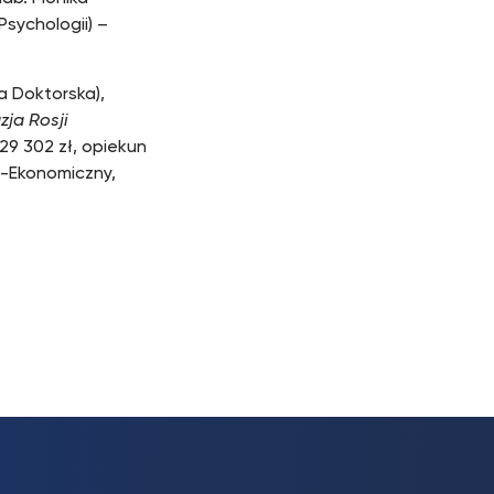
 Psychologii) –
ła Doktorska),
zja Rosji
 29 302 zł, opiekun
o-Ekonomiczny,