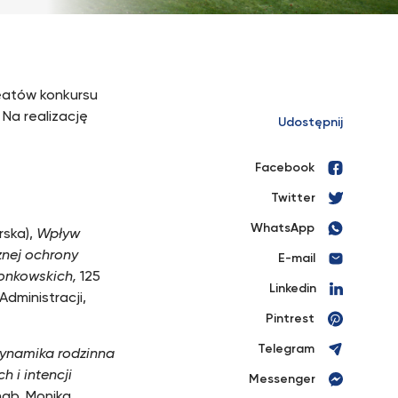
reatów konkursu
Na realizację
Udostępnij
Facebook
Twitter
WhatsApp
rska),
Wpływ
znej ochrony
E-mail
łonkowskich,
125
Linkedin
Administracji,
Pintrest
Telegram
ynamika rodzinna
h i intencji
Messenger
hab. Monika