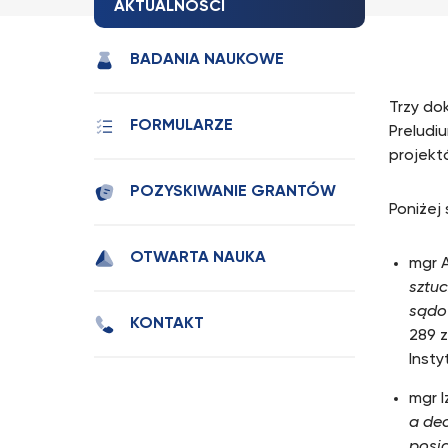
AKTUALNOŚCI
BADANIA NAUKOWE
Trzy do
FORMULARZE
Preludi
projekt
POZYSKIWANIE GRANTÓW
Poniżej
OTWARTA NAUKA
mgr A
sztuc
sądow
KONTAKT
289 z
Inst
mgr I
a dec
posi