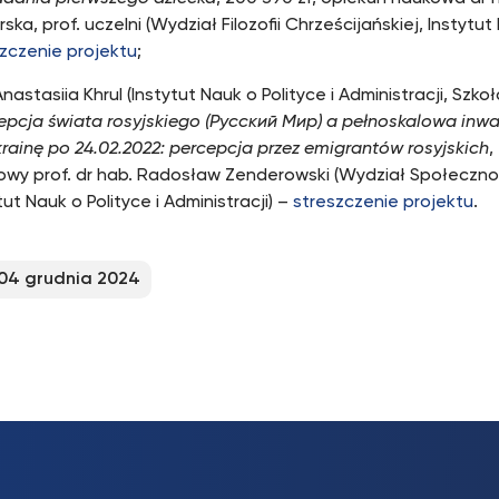
ska, prof. uczelni (Wydział Filozofii Chrześcijańskiej, Instytut
zczenie projektu
;
nastasiia Khrul (Instytut Nauk o Polityce i Administracji, Szko
pcja świata rosyjskiego (Русский Мир) a pełnoskalowa inwa
rainę po 24.02.2022: percepcja przez emigrantów rosyjskich
,
owy prof. dr hab. Radosław Zenderowski (Wydział Społeczn
tut Nauk o Polityce i Administracji) –
streszczenie projektu
.
04 grudnia 2024