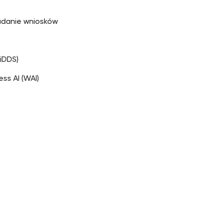
ładanie wniosków
PiDDS)
ss AI (WAI)