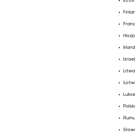
Eston
Finla
Franc
Hiszp
Irland
Izrael
Litwa
Łotw
Luks
Polsk
Rumu
Słow