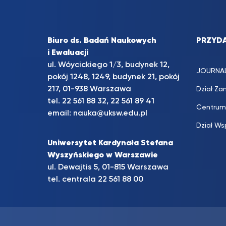
Biuro ds. Badań Naukowych
PRZYDA
i Ewaluacji
ul. Wóycickiego 1/3, budynek 12,
JOURNA
pokój 1248, 1249, budynek 21, pokój
217, 01-938 Warszawa
Dział Za
tel. 22 561 88 32, 22 561 89 41
Centrum
email:
nauka@uksw.edu.pl
Dział Ws
Uniwersytet Kardynała Stefana
Wyszyńskiego w Warszawie
ul. Dewajtis 5, 01-815 Warszawa
tel. centrala 22 561 88 00