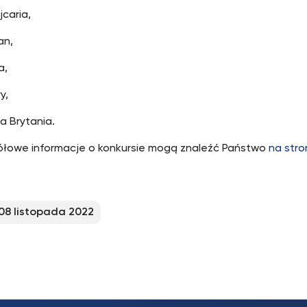
caria,
an,
a,
y,
a Brytania.
łowe informacje o konkursie mogą znaleźć Państwo
na stro
08 listopada 2022