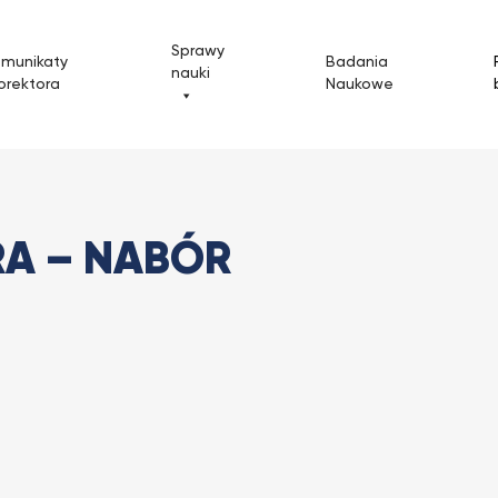
Sprawy
omunikaty
Badania
nauki
orektora
Naukowe
-ERA – nabór wniosków 2023
RA – NABÓR