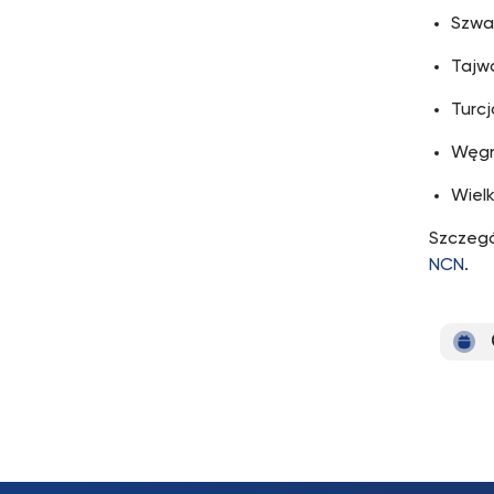
Szwaj
Tajw
Turcj
Węgr
Wielk
Szczegó
NCN
.