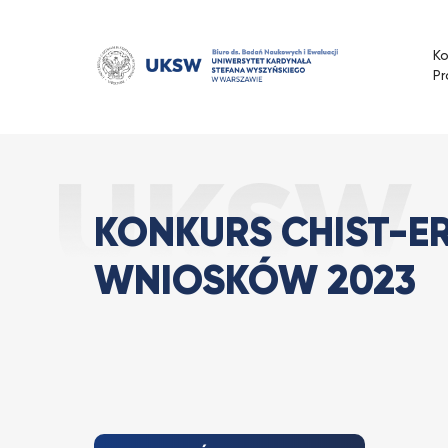
Przejdź
do
K
treści
Pr
Konkurs CHIST
Strona Główna
Aktualności
KONKURS CHIST-E
WNIOSKÓW 2023