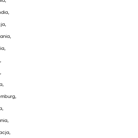
ia,
ndia,
ja,
ania,
ia,
,
,
a,
emburg,
a,
nia,
acja,