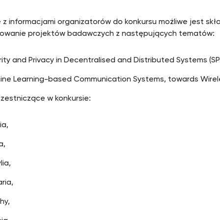
 z informacjami organizatorów do konkursu możliwe jest sk
sowanie projektów badawczych z następujących tematów:
ity and Privacy in Decentralised and Distributed Systems (S
ine Learning-based Communication Systems, towards Wirele
czestniczące w konkursie:
ia,
a,
lia,
ria,
hy,