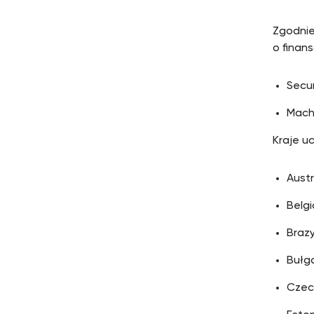
Zgodnie
o finan
Secur
Mach
Kraje u
Austr
Belgi
Brazy
Bułga
Czec