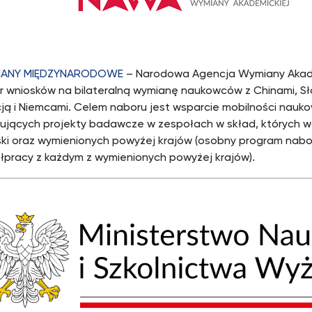
IANY MIĘDZYNARODOWE
– Narodowa Agencja Wymiany Akade
r wniosków na bilateralną wymianę naukowców z Chinami, Sło
cją i Niemcami. Celem naboru jest wsparcie mobilności nau
izujących projekty badawcze w zespołach w skład, których
lski oraz wymienionych powyżej krajów (osobny program nabo
łpracy z każdym z wymienionych powyżej krajów).