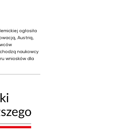
mickiej ogłosiła
wacją, Austrią,
kowców
 wchodzą naukowcy
ru wniosków dla