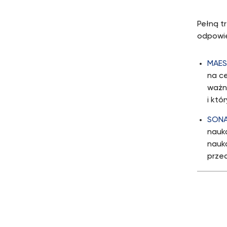
Pełną t
odpowie
MAES
na ce
ważn
i kt
SONA
nauk
nauko
przed