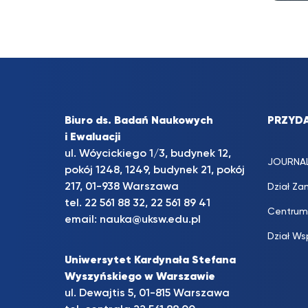
Biuro ds. Badań Naukowych
PRZYDA
i Ewaluacji
ul. Wóycickiego 1/3, budynek 12,
JOURNA
pokój 1248, 1249, budynek 21, pokój
217, 01-938 Warszawa
Dział Za
tel. 22 561 88 32, 22 561 89 41
Centrum
email:
nauka@uksw.edu.pl
Dział Ws
Uniwersytet Kardynała Stefana
Wyszyńskiego w Warszawie
ul. Dewajtis 5, 01-815 Warszawa