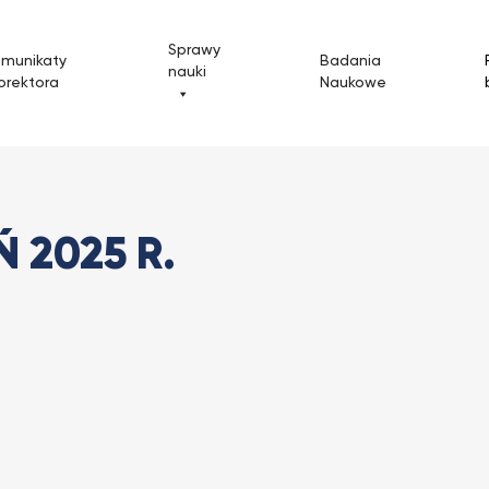
Sprawy
omunikaty
Badania
nauki
orektora
Naukowe
eń 2025 r.
 2025 R.