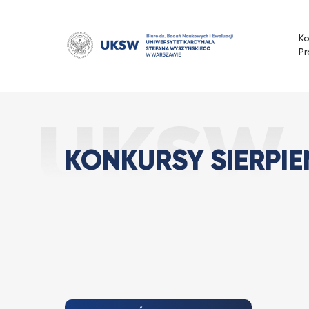
Przejdź
do
K
treści
Pr
Konkursy sierpi
Strona Główna
Aktualności
KONKURSY SIERPIEŃ