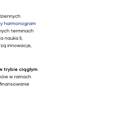
dziennych
y harmonogram
onych terminach
 nauka II,
rzą innowacje,
w trybie ciągłym
sków w ramach
finansowanie