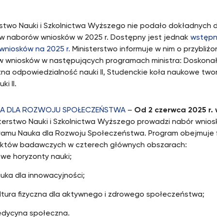
rstwo Nauki i Szkolnictwa Wyższego nie podało dokładnych 
w naborów wniosków w 2025 r. Dostępny jest jednak
wstępn
wniosków na 2025 r.
Ministerstwo informuje w nim o przybliż
 wniosków w następujących programach ministra: Doskonała
na odpowiedzialność nauki II, Studenckie koła naukowe two
ki II.
A DLA ROZWOJU SPOŁECZEŃSTWA
–
Od 2 czerwca 2025 r. 
sterstwo Nauki i Szkolnictwa Wyższego prowadzi nabór wnio
ramu Nauka dla Rozwoju Społeczeństwa. Program obejmuje 
ektów badawczych w czterech głównych obszarach:
we horyzonty nauki;
uka dla innowacyjności;
ltura fizyczna dla aktywnego i zdrowego społeczeństwa;
dycyna społeczna.