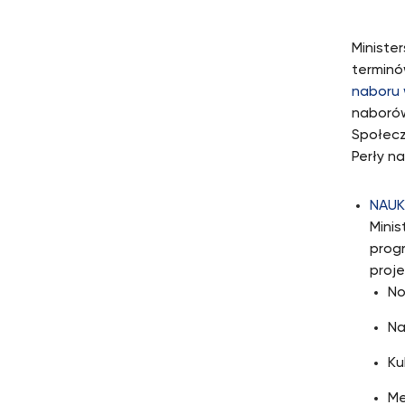
Ministe
terminó
naboru 
naborów
Społecz
Perły nau
NAUK
Mini
prog
proj
No
Na
Ku
Me