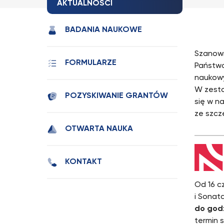
AKTUALNOŚCI
BADANIA NAUKOWE
Szanown
FORMULARZE
Państwo
naukowy
W zesta
POZYSKIWANIE GRANTÓW
się w na
ze szcz
OTWARTA NAUKA
KONTAKT
Od 16 c
i Sonat
do god
termin 