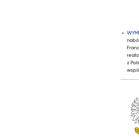
WYM
nabó
Fran
real
z Po
wspó