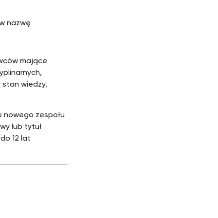
j w nazwę
owców mające
yplinarnych,
 stan wiedzy,
e nowego zespołu
y lub tytuł
do 12 lat