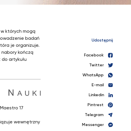
, w których mogą
 prowadzenie badań
Udostępnij
óra je organizuje.
h nabory kończą
Facebook
k do artykułu
Twitter
WhatsApp
E-mail
Linkedin
Pintrest
 Maestro 17
Telegram
iązuje wewnętrzny
Messenger