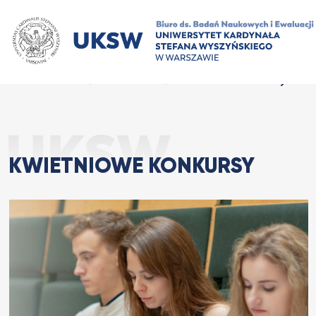
Przejdź
do
treści
Kwietniowe konkursy
Strona Główna
Aktualności
KWIETNIOWE KONKURSY