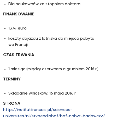
Dla naukowców ze stopniem doktora.
FINANSOWANIE
1374 euro
koszty dojazdu z lotniska do miejsca pobytu
we Francji
CZAS TRWANIA
1 miesiąc (między czerwcem a grudniem 2016 r.)
TERMINY
Składanie wniosków: 16 maja 2016 r.
STRONA
http://institutfrancais.pl/sciences-
universites/pl/stypendiabgf/bgf-pobyt-badawczy/