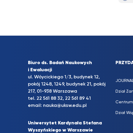
Biuro ds. Badań Naukowych
PRZYDA
i Ewaluacji
ul. Wóycickiego 1/3, budynek 12,
JOURNA
pokój 1248, 1249, budynek 21, pokój
217, 01-938 Warszawa
Dział Za
tel. 22 561 88 32, 22 561 89 41
Centrum
email:
nauka@uksw.edu.pl
Dział Ws
Uniwersytet Kardynała Stefana
Wyszyńskiego w Warszawie