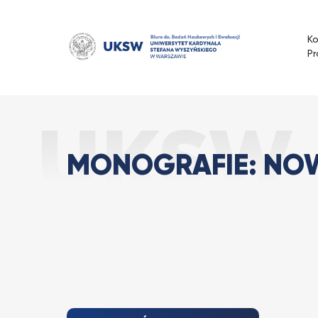
Przejdź
do
K
treści
Pr
MONOGRAFIE: 
Strona Główna
Aktualności
MONOGRAFIE: NO