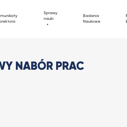
Sprawy
omunikaty
Badania
nauki
orektora
Naukowe
Nowy nabór prac
WY NABÓR PRAC