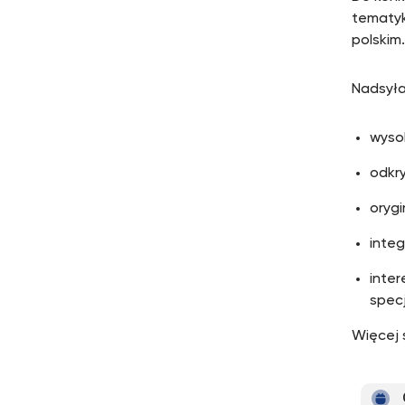
tematyk
polskim.
Nadsyła
wyso
odkr
orygi
integ
inter
specj
Więcej 