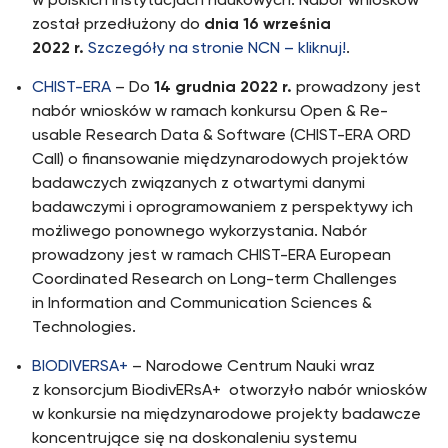
w polskich instytucjach naukowych. Nabór wniosków
został przedłużony do
dnia 16 września
2022 r.
Szczegóły na stronie NCN – kliknuj!
.
CHIST-ERA
– Do
14 grudnia 2022 r.
prowadzony jest
nabór wniosków w ramach konkursu Open & Re-
usable Research Data & Software (CHIST-ERA ORD
Call) o finansowanie międzynarodowych projektów
badawczych związanych z otwartymi danymi
badawczymi i oprogramowaniem z perspektywy ich
możliwego ponownego wykorzystania. Nabór
prowadzony jest w ramach CHIST-ERA European
Coordinated Research on Long-term Challenges
in Information and Communication Sciences &
Technologies.
BIODIVERSA+
– Narodowe Centrum Nauki wraz
z konsorcjum BiodivERsA+ otworzyło nabór wniosków
w konkursie na międzynarodowe projekty badawcze
koncentrujące się na doskonaleniu systemu