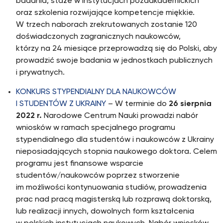
badania, staże w instytucjach pozaakademickich
oraz szkolenia rozwijające kompetencje miękkie.
W trzech naborach zrekrutowanych zostanie 120
doświadczonych zagranicznych naukowców,
którzy na 24 miesiące przeprowadzą się do Polski, aby
prowadzić swoje badania w jednostkach publicznych
i prywatnych.
KONKURS STYPENDIALNY DLA NAUKOWCÓW
I STUDENTÓW Z UKRAINY
– W terminie do
26 sierpnia
2022 r.
Narodowe Centrum Nauki prowadzi nabór
wniosków w ramach specjalnego programu
stypendialnego dla studentów i naukowców z Ukrainy
nieposiadających stopnia naukowego doktora. Celem
programu jest finansowe wsparcie
studentów/naukowców poprzez stworzenie
im możliwości kontynuowania studiów, prowadzenia
prac nad pracą magisterską lub rozprawą doktorską,
lub realizacji innych, dowolnych form kształcenia