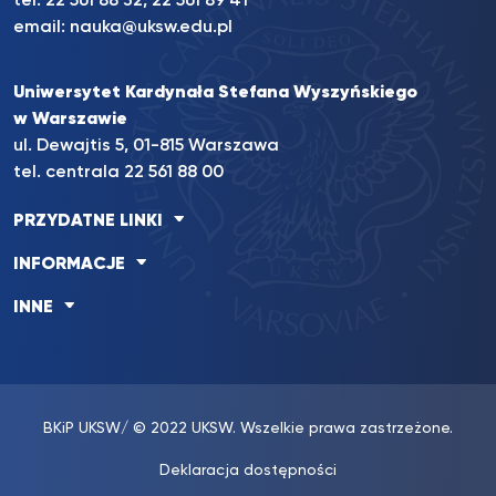
tel. 22 561 88 32, 22 561 89 41
email:
nauka@uksw.edu.pl
Uniwersytet Kardynała Stefana Wyszyńskiego
w Warszawie
ul. Dewajtis 5, 01-815 Warszawa
tel. centrala 22 561 88 00
PRZYDATNE LINKI
INFORMACJE
INNE
BKiP UKSW
/ © 2022 UKSW. Wszelkie prawa zastrzeżone.
Deklaracja dostępności