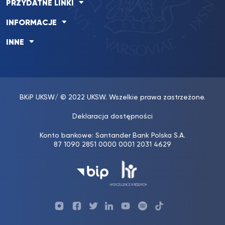
PRZYDATNE LINKI
INFORMACJE
INNE
BKiP UKSW
/ © 2022 UKSW. Wszelkie prawa zastrzeżone.
Deklaracja dostępności
Konto bankowe: Santander Bank Polska S.A.
87 1090 2851 0000 0001 2031 4629
Profil
Profil
Profil
Profil
UKSW
Profil
UKSW
UKSW
UKSW
UKSW
UKSW
YouTube
UKSW
TikTok
Instagram
Facebook
Twitter
Linkedin
YouTube