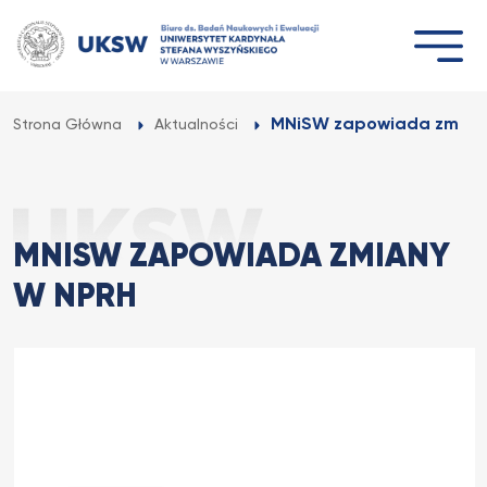
Przejdź
do
treści
MNiSW zapowiada zmian
Strona Główna
Aktualności
MNISW ZAPOWIADA ZMIANY
W NPRH