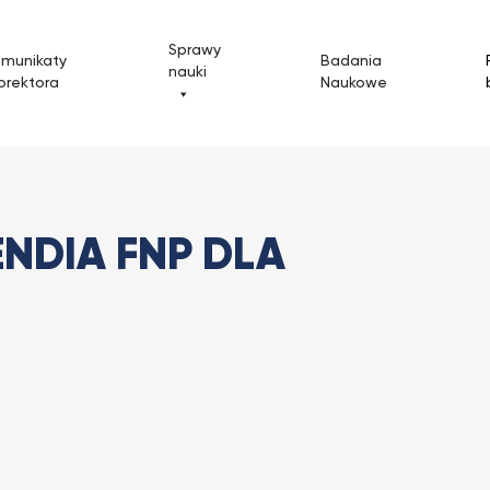
Sprawy
omunikaty
Badania
nauki
orektora
Naukowe
ypendia FNP dla badaczy z UKSW
NDIA FNP DLA