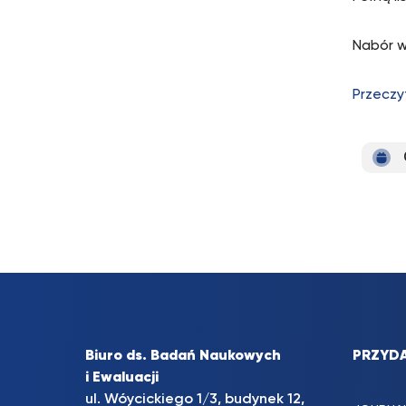
Nabór w
Przeczy
Biuro ds. Badań Naukowych
PRZYDA
i Ewaluacji
ul. Wóycickiego 1/3, budynek 12,