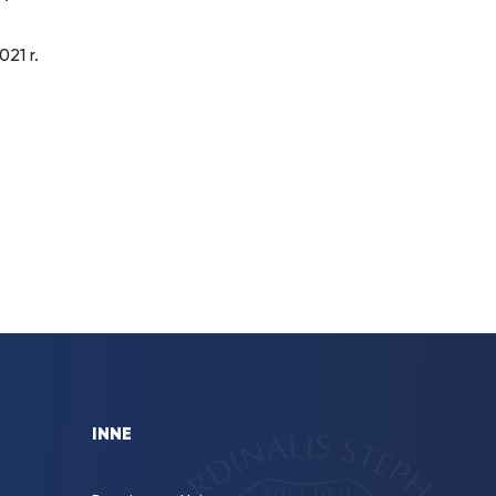
21 r.
INNE