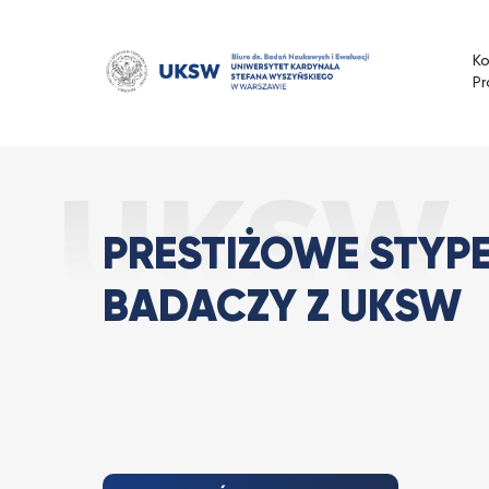
Przejdź
do
K
treści
Pr
Prestiżowe st
Strona Główna
Aktualności
PRESTIŻOWE STYPE
BADACZY Z UKSW