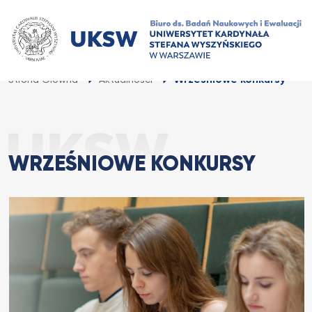
Przejdź
do
treści
Wrześniowe konkursy
Strona Główna
Aktualności
WRZEŚNIOWE KONKURSY