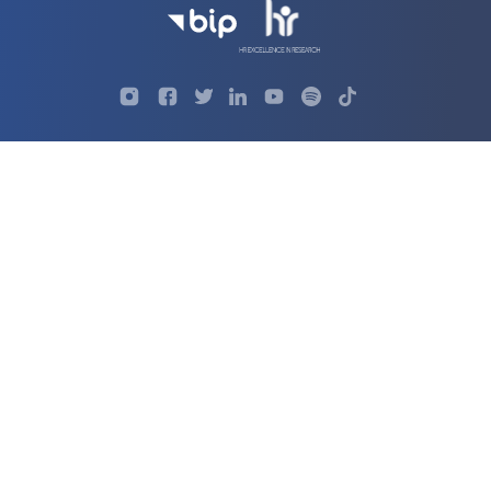
Profil
Profil
Profil
Profil
UKSW
Profil
UKSW
UKSW
UKSW
UKSW
UKSW
YouTube
UKSW
TikTok
Instagram
Facebook
Twitter
Linkedin
YouTube