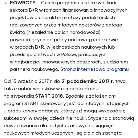
POWROTY
– Celem programu jest rozwój kadr
sektora B+R w ramach finansowania innowacyjnych
projektów o charakterze staży podoktorskich
realizowanych przez młodych doktorów z całego
świata (niezależnie od ich narodowości),
powracających do pracy naukowej po przerwie
w pracach B+R, w jednostkach naukowych lub
przedsiębiorstwach w Polsce, pracujących
w najbardziej innowacyjnych obszarach, z udziałem
partnera naukowego.
Strona internetowa programu
Od 15 września 2017 r. do
31 października 2017 r.
trwa
także nabór wniosków w ramach konkursu
na stypendia
START 2018
. Zgodnie z założeniami
program START skierowany jest do młodych, stojących
u progu kariery badaczy, którzy już mogą wykazać się
sukcesami w swojej dziedzinie nauki. Stypendia stanowią
dowód uznania dla dotychczasowych osiągnięć
naukowych młodych uczonych i są dla nich zachętą