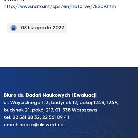
http://www.nato.int/cps/en/natolive/78209.htm
03 listopada 2022
Biuro ds. Badań Naukowych i Ewaluacji
ul. Wóycickiego 1/3, budynek 12, pokój 1248, 1249,
budynek 21, pokój 217, 01-938 Warszawa
tel. 22 561 88 32, 22 561 89 41
email:
nauka@uksw.edu.pl