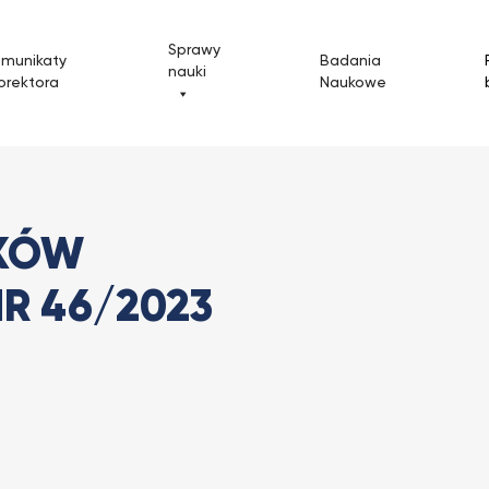
Sprawy
omunikaty
Badania
nauki
orektora
Naukowe
ików do Zarządzenia...
IKÓW
R 46/2023