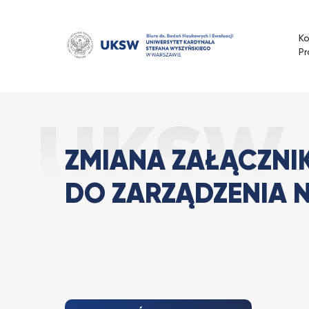
Przejdź
do
K
treści
Pr
Zmiana załączn
Strona Główna
Aktualności
ZMIANA ZAŁĄCZN
DO ZARZĄDZENIA N