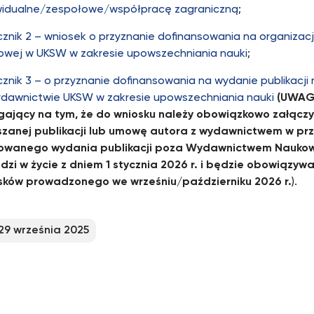
widualne/zespołowe/współpracę zagraniczną
;
znik 2 – wniosek o przyznanie dofinansowania na organizacj
owej w UKSW w zakresie upowszechniania nauki
;
znik 3 – o przyznanie dofinansowania na wydanie publikacji
dawnictwie UKSW w zakresie upowszechniania nauki
(UWAG
gający na tym, że do wniosku należy obowiązkowo załącz
szanej publikacji lub umowę autora z wydawnictwem w pr
owanego wydania publikacji poza Wydawnictwem Nauko
dzi w życie z dniem 1 stycznia 2026 r. i będzie obowiązyw
sków prowadzonego we wrześniu/październiku 2026 r.
).
29 września 2025