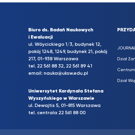
Biuro ds. Badań Naukowych
PRZYDA
i Ewaluacji
ul. Wóycickiego 1/3, budynek 12,
JOURNA
pokój 1248, 1249, budynek 21, pokój
217, 01-938 Warszawa
Dział Za
tel. 22 561 88 32, 22 561 89 41
Centrum
email:
nauka@uksw.edu.pl
Dział Ws
Uniwersytet Kardynała Stefana
Wyszyńskiego w Warszawie
ul. Dewajtis 5, 01-815 Warszawa
tel. centrala 22 561 88 00