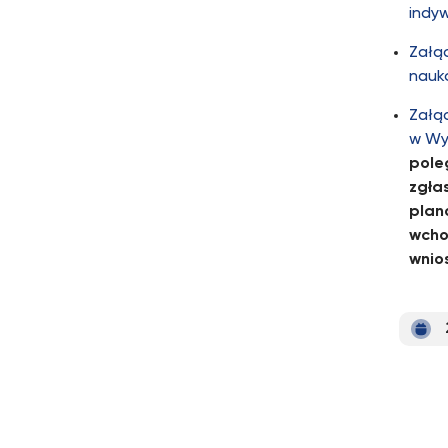
indy
Załąc
nauk
Załąc
w Wy
pole
zgła
plan
wcho
wnio