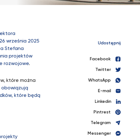
Rektora
26 września 2025
Udostępnij
ła Stefana
ania projektów
Facebook
ce rozwojowe
.
Twitter
ów, które można
WhatsApp
 obowiązują
E-mail
odków, które będą
Linkedin
Pintrest
Telegram
Messenger
projekty