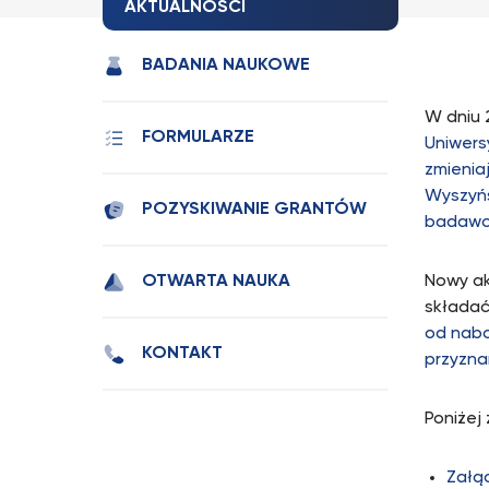
AKTUALNOŚCI
BADANIA NAUKOWE
W dniu 
FORMULARZE
Uniwers
zmienia
Wyszyńs
POZYSKIWANIE GRANTÓW
badawcz
OTWARTA NAUKA
Nowy ak
składać
od nabo
KONTAKT
przyzna
Poniżej
Załąc