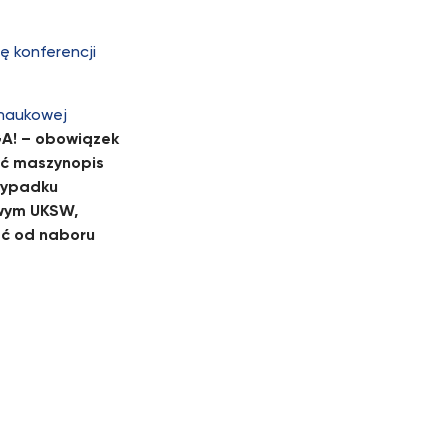
ę konferencji
 naukowej
A! – obowiązek
yć maszynopis
zypadku
wym UKSW,
ać od naboru