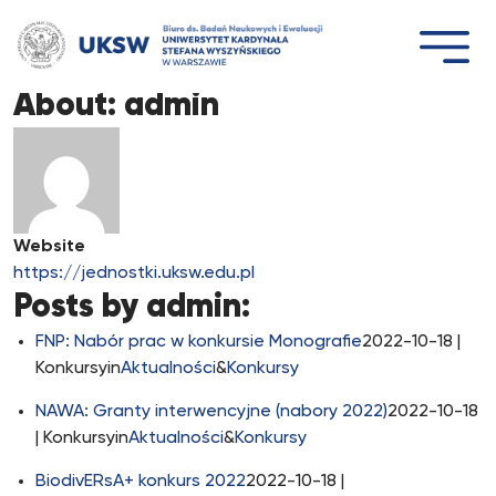
Przejdź
do
treści
About: admin
Website
https://jednostki.uksw.edu.pl
Posts by admin:
FNP: Nabór prac w konkursie Monografie
2022-10-18
|
Konkursyin
Aktualności
&
Konkursy
NAWA: Granty interwencyjne (nabory 2022)
2022-10-18
| Konkursyin
Aktualności
&
Konkursy
BiodivERsA+ konkurs 2022
2022-10-18
|