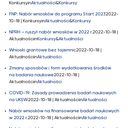
Konkursyin
Aktualności
&
Konkursy
FNP: Nabór wniosków do programu Start 2023
2022-
10-18
| Konkursyin
Aktualności
&
Konkursy
NPRH – ruszył nabór wniosków w 2022 r.
2022-10-18
|
Aktualnościin
Konkursy
&
Aktualności
Wnioski grantowe bez tajemnic
2022-10-18
|
Aktualnościin
Aktualności
Zmiany sposobów i form wydatkowania środków
na badania naukowe
2022-10-18
|
Aktualnościin
Aktualności
COVID-19: Zasady prowadzenia badań naukowych
na UKSW
2022-10-18
| Aktualnościin
Aktualności
Nabór wniosków na finansowanie badań naukowych
w 2022 r.
2022-10-18
| Aktualnościin
Aktualności