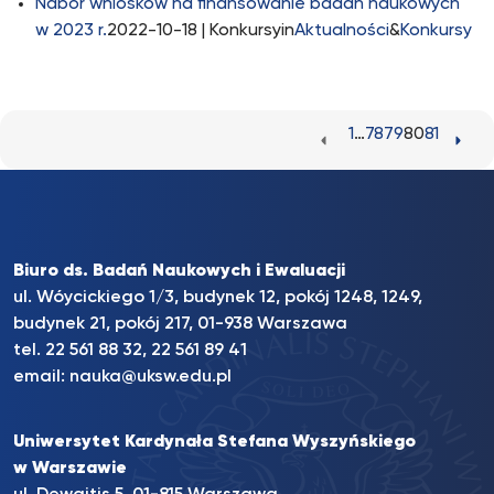
Nabór wniosków na finansowanie badań naukowych
w 2023 r.
2022-10-18
| Konkursyin
Aktualności
&
Konkursy
1
…
78
79
80
81
Biuro ds. Badań Naukowych i Ewaluacji
ul. Wóycickiego 1/3, budynek 12, pokój 1248, 1249,
budynek 21, pokój 217, 01-938 Warszawa
tel. 22 561 88 32, 22 561 89 41
email:
nauka@uksw.edu.pl
Uniwersytet Kardynała Stefana Wyszyńskiego
w Warszawie